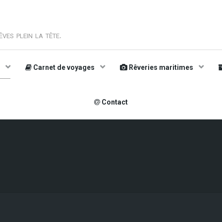
ves plein la tête.
s
Carnet de voyages
Rêveries maritimes
Contact