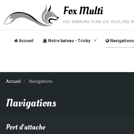
Fox Multi
des embruns plein les yeux, des rê
Accueil
Notre bateau - Tricky
Navigation
Accueil
Navigations
Navigations
Port d'attache