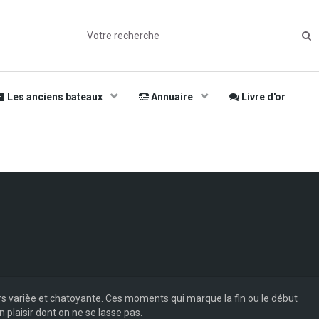
Les anciens bateaux
Annuaire
Livre d'or
eurs varièe et chatoyante. Ces moments qui marque la fin ou le début
plaisir dont on ne se lasse pas.