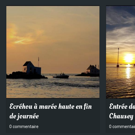
Ecréhou à marée haute en fin
Entrée d
de journée
Chausey
0 commentaire
0 commentai