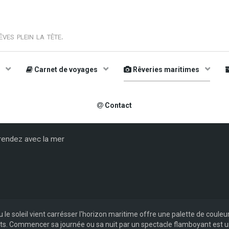
ves plein la tête.
s
Carnet de voyages
Rêveries maritimes
Contact
 rendez avec la mer
u le soleil vient carrésser l'horizon maritime offre une palette de coul
s. Commencer sa journée ou sa nuit par un spectacle flamboyant est un 