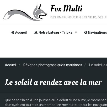
Fox Multi
des embruns plein les yeux, des rê
Accueil
Notre bateau - Tricky
Navigation
Accueil
Rêveries photographiques maritimes
Le soleil a
Le soleil a rendez avec la mer
Que ce soit la fin d'une journée ou le début d'une autre, le moment o
d'un cycle est toujours un moment en mer surtout pour les naviguant