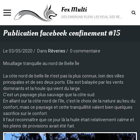
Fox Multi
des embruns plein les yeux, des rêves plein la tête.
Publication facebook confinement #15
Le 03/05/2020
Dans
Rêveries
0 commentaire
Mouillage tranquille au nord de Belle Île
La côte nord de belle île n'est pas la plus connue, loin des villes
principales et de ses deux ports. Elle est balayée par les vents
dominants et la houle qui vient du large.
C'est un paysage plus sauvage que la côte sud.
En allant sur la côte nord de l’île, c'est le choix de la nature au lieu du
confort, mais ce paysage et cette tranquillité valent bien quelques
sacrifice sur le confort.
Il faut reconnaître que ce jour là la huile était relativement calme et
les pleins de provisions avait été fait.