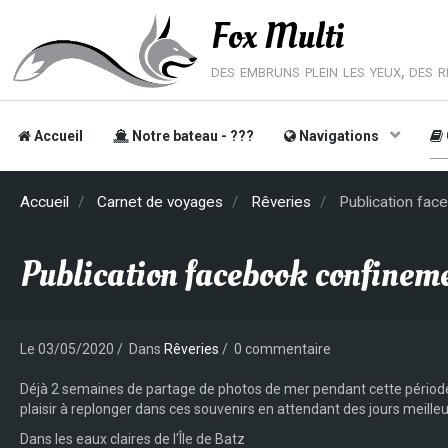
Fox Multi
des embruns plein les yeux, des rê
Accueil
Notre bateau - ???
Navigations
Accueil
Carnet de voyages
Rêveries
Publication fac
Publication facebook confinem
Le 03/05/2020
Dans
Rêveries
0 commentaire
Déjà 2 semaines de partage de photos de mer pendant cette période
plaisir à replonger dans ces souvenirs en attendant des jours meilleu
Dans les eaux claires de l'Île de Batz