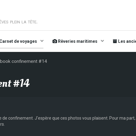
ves plein la tête.
Carnet de voyages
Rêveries maritimes
Les anci
ebook confinement #14
ent #14
 de confinement. J'espère que ces photos vous plaisent. Pour ma part,
rs.