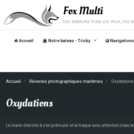
Fox Multi
des embruns plein les yeux, des rê
Accueil
Notre bateau - Tricky
Navigation
Accueil
Rêveries photographiques maritimes
Oxydations
Oxydations
Le marin cherche à s'en prémunir et la traque avec attention mais l