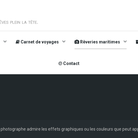
ves plein la tête.
s
Carnet de voyages
Rêveries maritimes
Contact
e photographe admire les effets graphiques ou les couleurs que peut app