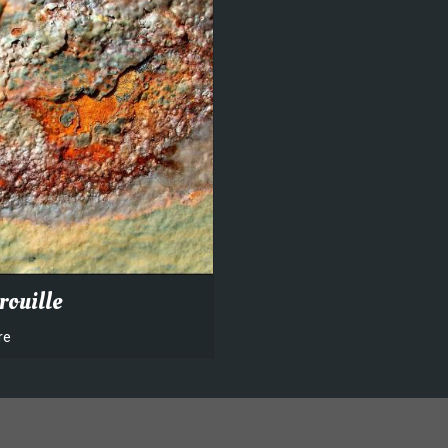
rouille
re