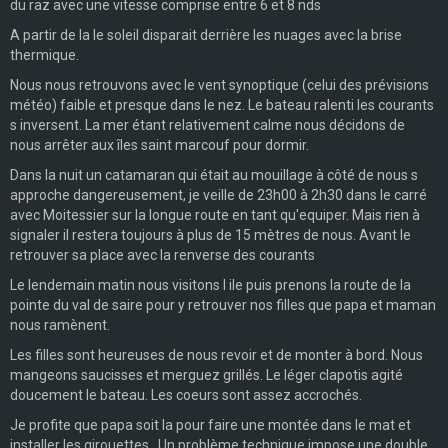
du raz avec une vitesse comprise entre 6 et 8 nds
A partir de la le soleil disparait derrière les nuages avec la brise
thermique.
Nous nous retrouvons avec le vent synoptique (celui des prévisions
météo) faible et presque dans le nez. Le bateau ralenti les courants
s inversent. La mer étant relativement calme nous décidons de
nous arrêter aux îles saint marcouf pour dormir.
Dans la nuit un catamaran qui était au mouillage à côté de nous s
approche dangereusement, je veille de 23h00 à 2h30 dans le carré
avec Moitessier sur la longue route en tant qu'equiper. Mais rien à
signaler il restera toujours à plus de 15 mètres de nous. Avant le
retrouver sa place avec la renverse des courants
Le lendemain matin nous visitons l ile puis prenons la route de la
pointe du val de saire pour y retrouver nos filles que papa et maman
nous ramènent.
Les filles sont heureuses de nous revoir et de monter à bord. Nous
mangeons saucisses et merguez grillés. Le léger clapotis agité
doucement le bateau. Les coeurs sont assez accrochés.
Je profite que papa soit la pour faire une montée dans le mat et
installer les girouettes. Un problème technique impose une double