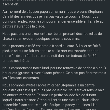
ascension.
Au moment de déposer papa et maman nous croisons Stéphanie.
Cela fit des années que je n ai pas vu cette cousine. Nous nous
donnons rendez vous le soir pour manger ensemble en famille au
petit restaurant de la plage.
Nous passons une excellente soirée en prenant des nouvelles de
chacun et en évocant quelques anciens souvenirs.
Nous prenons le café ensemble à bord du cata. Si l aller se fait à
pied, le retour se fait en annexe car la mer est montée pendant
notre fin de soirée. Le retour de nuit dans un bateau de 2m60
amuse nos hôtes.
Nous commencons notre lundi par une tentayive de peche a pied. 3
bouquets (grosse crevette) sont péchés. Ce n est pas énorme mais
les filles sont contentes.
Nous sommes invités l après midi par Stéphanie a un centre
équestre qui est à quelques pas de la baie. Nous traversons la baie
en annexe motorisée. Faisons un petite ballade à pied durant
laquelle nous croisons Steph qui refait une clôture. Nous allons
ensemble à son centre ou elle équipe un poney pour Ines. Lise
préfère l marché à pied. En court de route Lise revient sur sa