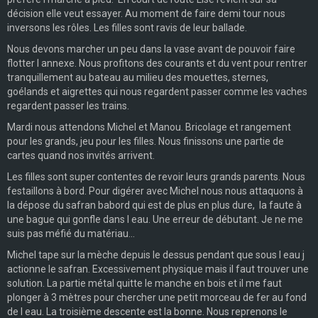
décision elle veut essayer. Au moment de faire demi tour nous
inversons les rôles. Les filles sont ravis de leur ballade.
Nous devons marcher un peu dans la vase avant de pouvoir faire
flotter l annexe. Nous profitons des courants et du vent pour rentrer
tranquillement au bateau au milieu des mouettes, sternes,
goélands et aigrettes qui nous regardent passer comme les vaches
regardent passer les trains.
Mardi nous attendons Michel et Manou. Bricolage et rangement
pour les grands, jeu pour les filles. Nous finissons une partie de
cartes quand nos invités arrivent.
Les filles sont super contentes de revoir leurs grands parents. Nous
festaillons à bord. Pour digérer avec Michel nous nous attaquons à
la dépose du safran babord qui est de plus en plus dure, la faute à
une bague qui gonfle dans l eau. Une erreur de débutant. Je ne me
suis pas méfié du matériau...
Michel tape sur la mèche depuis le dessus pendant que sous l eau j
actionne le safran. Excessivement physique mais il faut trouver une
solution. La partie métal quitte le manche en bois et il me faut
plonger à 3 mètres pour chercher une petit morceau de fer au fond
de l eau. La troisième descente est la bonne. Nous reprenons le