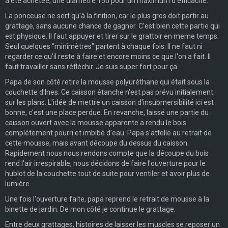
a été achetée, une diamètre 150 pour un maximum d'efficacité.
La ponceuse ne sert qu'à la finition, car le plus gros doit partir au
grattage, sans aucune chance de gagner. C'est bien cette partie qui
est physique. Il faut appuyer et tirer sur le grattoir en meme temps.
Seul quelques "minimètres" partent à chaque fois. Il ne faut ni
regarder ce qu'il reste à faire et encore moins ce que l'on a fait. Il
faut travailler sans réfléchir. Je suis super fort pour ça.
Papa de son côté retire la mousse polyuréthane qui était sous la
couchette d'Ines. Ce caisson étanche n'est pas prévu initialement
sur les plans. L'idée de mettre un caisson d'insubmersibilité ici est
bonne, c'est une place perdue. En revanche, laissé une partie du
caisson ouvert avec la mousse apparente a rendu le bois
complétement pourri et imbibé d'eau. Papa s'attelle au retrait de
cette mousse, mais avant découpe du dessus du caisson.
Rapidement nous nous rendons compte que la découpe du bois
rend l'air irrespirable, nous décidons de faire l'ouverture pour le
hublot de la couchette tout de suite pour ventiler et avoir plus de
lumière
Une fois l'ouverture faite, papa reprend le retrait de mousse à la
binette de jardin. De mon côté je continue le grattage.
Entre deux grattages, histoires de laisser les muscles se reposer un