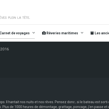
ves plein la tête.
Carnet de voyages
Rêveries maritimes
Les anci
u 2016
. Il hantait nos nuits et nos rêves. Pensez donc ; si le bateau est sorti
s. Plus de 1000 heures de démontage, grattage, poncage, j'en passe et 