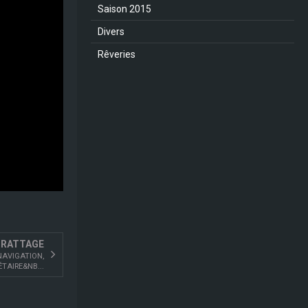
Saison 2015
Divers
Rêveries
GRATTAGE
NAVIGATION,
TAIRE&NB...