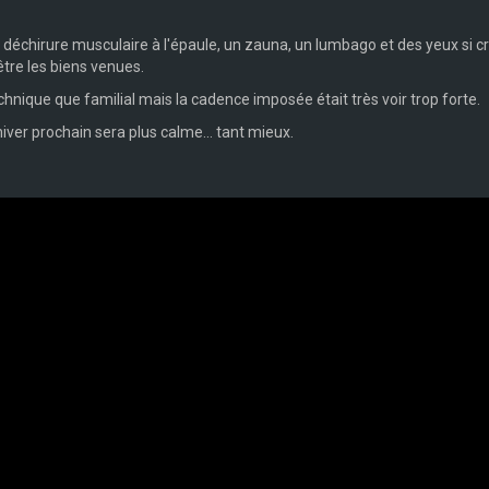
ne déchirure musculaire à l'épaule, un zauna, un lumbago et des yeux si c
tre les biens venues.
chnique que familial mais la cadence imposée était très voir trop forte.
iver prochain sera plus calme... tant mieux.