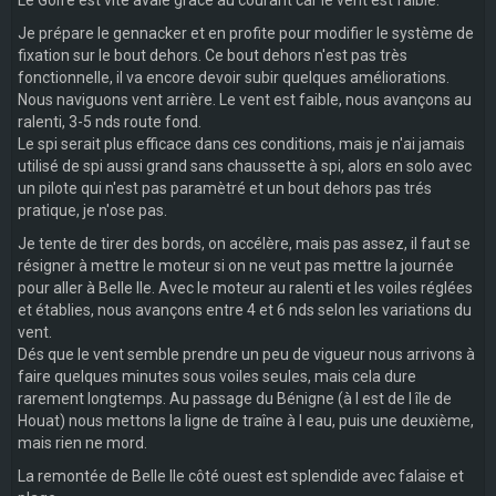
Je prépare le gennacker et en profite pour modifier le système de
fixation sur le bout dehors. Ce bout dehors n'est pas très
fonctionnelle, il va encore devoir subir quelques améliorations.
Nous naviguons vent arrière. Le vent est faible, nous avançons au
ralenti, 3-5 nds route fond.
Le spi serait plus efficace dans ces conditions, mais je n'ai jamais
utilisé de spi aussi grand sans chaussette à spi, alors en solo avec
un pilote qui n'est pas paramètré et un bout dehors pas trés
pratique, je n'ose pas.
Je tente de tirer des bords, on accélère, mais pas assez, il faut se
résigner à mettre le moteur si on ne veut pas mettre la journée
pour aller à Belle Ile. Avec le moteur au ralenti et les voiles réglées
et établies, nous avançons entre 4 et 6 nds selon les variations du
vent.
Dés que le vent semble prendre un peu de vigueur nous arrivons à
faire quelques minutes sous voiles seules, mais cela dure
rarement longtemps. Au passage du Bénigne (à l est de l île de
Houat) nous mettons la ligne de traîne à l eau, puis une deuxième,
mais rien ne mord.
La remontée de Belle Ile côté ouest est splendide avec falaise et