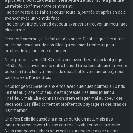
à plusieurs jours. La décision sera peut être plus facile à prendre.
La météo confirme notre sentiment :
- soit on reste à se faire secouer toute la journée et après on doit
avancer avec un vent de face.
- soit on profite du vent d est pour avancer et trouver un mouillage
plus calme.
Présenté comme ça, l'idéal est d'avancer. C'est ce que l'on à fait,
au grand désespoir de nos filles qui voulaient rester ici pour
profiter de la plage encore un peu.
Nous partons, vers 10h30 et devons avoir du vent portant jusque
14h00. Après avoir hésité entre Lorient (trop touristique), la rivière
de Belon (trop loin vu l'heure de départ et le vent annoncé), nous
partons vers l'île de Groix.
Nous longeons Belle Ile à 8-9 nds avec quelques pointes à 10 nds.
Le bateau glisse tout seul, c'est agréable. Les filles jouent à
l'intérieur, mais Lise connaît son premier léger mal au coeur des
vacances. Les filles sortent et profitent du paysage et des bras de
leur maman.
Une fois Belle Ile passée la mer se durcie un peu, mais pas
longtemps car le vent baisse comme l'avait annoncé la météo.
Nous mangeons dehors sous voiles sur une mer assez calme.