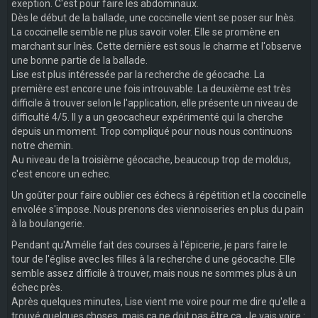
exeption. C'est pour faire les abdominaux.
Dès le début de la ballade, une coccinelle vient se poser sur Inès.
La coccinelle semble ne plus savoir voler. Elle se promène en
marchant sur Inès. Cette dernière est sous le charme et l'observe
une bonne partie de la ballade.
Lise est plus intéressée par la recherche de géocache. La
première est encore une fois introuvable. La deuxième est très
difficile à trouver selon le l'application, elle présente un niveau de
difficulté 4/5. Il y a un geocacheur expérimenté qui la cherche
depuis un moment. Trop compliqué pour nous nous continuons
notre chemin.
Au niveau de la troisième géocache, beaucoup trop de moldus,
c'est encore un echec.
Un goûter pour faire oublier ces échecs à répétition et la coccinelle
envolée s'impose. Nous prenons des viennoiseries en plus du pain
à la boulangerie.
Pendant qu'Amélie fait des courses à l'épicerie, je pars faire le
tour de l'église avec les filles à la recherche d une géocache. Elle
semble assez difficile à trouver, mais nous ne sommes plus à un
échec près.
Après quelques minutes, Lise vient me voire pour me dire qu'elle a
trouvé quelques choses, mais ça ne doit pas être ça. Je vais voire :