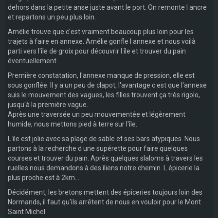
dehors dans la petite anse juste avant le port. On remonte l ancre
et repartons un peu plus loin.
Amélie trouve que c'est vraiment beaucoup plus loin pour les
trajets à faire en annexe. Amélie gonfle l annexe et nous voilà
parti vers l'île de groix pour découvrir l île et trouver du pain
éventuellement.
Première constatation, l'annexe manque de pression, elle est
sous gonflée. Il y a un peu de clapot, l'avantage c est que l'annexe
suis le mouvement des vagues, les filles trouvent ça très rigolo,
jusqu'à la première vague.
Après une traversée un peu mouvementée et légèrement
humide, nous mettons pied à terre sur l'île.
L île est jolie avec sa plage de sable et ses bars atypiques. Nous
partons à la recherche d une supérette pour faire quelques
courses et trouver du pain. Après quelques slaloms à travers les
ruelles nous demandons à des îliens notre chemin. L épicerie la
plus proche est à 2km...
Décidément, les bretons mettent des épiceries toujours loin des
Normands, il faut qu'ils arrêtent de nous en vouloir pour le Mont
Saint Michel.