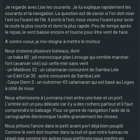
Je regarde avec Lise les courants. Je lui explique rapidement les
courants et la navigation. La question est de savoir si l'on doit viser
l'est ou l'ouest de l'ile. Il porte à l'est, nous visons l'ouest pour avoir
la route la plus courte et donc la plus rapide. Peu de temps après
le repas, le vent baisse encore et tourne pour être vent de face.
A contre coeur, je me résigne à mettre le moteur.
Nous croisons plusieurs bateaux, dont
- un haka 80 : joli monocoque plan Lerouge qui semble marcher
fort (avancer vite) sur cette mer sans vent
- un Maldives 32 : un catamaran concurent de Samba Lele
- un Edel Cat 35 : autre concurent de Samba Lele
- Carpe Diem 3 : un outremer 43 catamaran qui est basé au Logeo
à côté de nous.
Nous atterrissons à Locmaria c'est entre une baie et un port.
L'entrée est un peu délicate car il y a des rochers partout et il faut
comprendre le balisage. Pour ce genre de navigation l'aide de la
cartographie électronique facilite grandement les choses.
Nous jettons l'ancre dans le petit avant port déjà bien peuplé.
Comme le vent doit tourner dans la nuit et que notre bateau ne
réagit pas comme les autres nous préférons nous mettre en