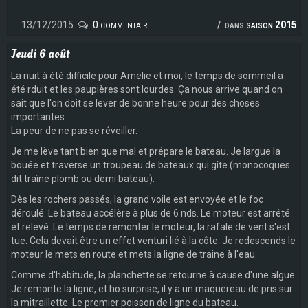
le 13/12/2015
0 commentaire
dans
saison 2015
Jeudi 6 août
La nuit à été difficile pour Amelie et moi, le temps de sommeil a
été rduit et les paupières sont lourdes. Ça nous arrive quand on
sait que l'on doit se lever de bonne heure pour des choses
importantes.
La peur de ne pas se réveiller.
Je me lève tant bien que mal et prépare le bateau. Je largue la
bouée et traverse un troupeau de bateaux qui gîte (monocoques
dit traîne plomb ou demi bateau).
Dès les rochers passés, la grand voile est envoyée et le foc
déroulé. Le bateau accélère à plus de 6 nds. Le moteur est arrêté
et relevé. Le temps de remonter le moteur, la rafale de vent s'est
tue. Cela devait être un effet venturi lié à la côte. Je redescends le
moteur le mets en route et mets la ligne de traine à l'eau.
Comme d'habitude, la planchette se retourne à cause d'une algue.
Je remonte la ligne, et ho surprise, il y a un maquereau de pris sur
la mitraillette. Le premier poisson de ligne du bateau.