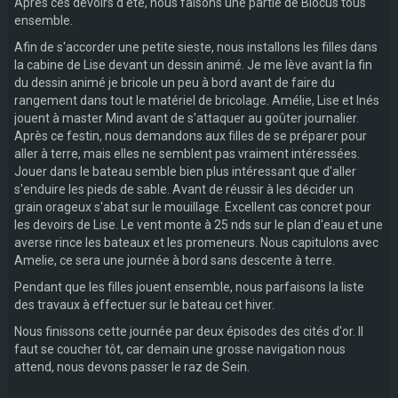
Après ces devoirs d'été, nous faisons une partie de Blocus tous
ensemble.
Afin de s'accorder une petite sieste, nous installons les filles dans
la cabine de Lise devant un dessin animé. Je me lève avant la fin
du dessin animé je bricole un peu à bord avant de faire du
rangement dans tout le matériel de bricolage. Amélie, Lise et Inés
jouent à master Mind avant de s'attaquer au goûter journalier.
Après ce festin, nous demandons aux filles de se préparer pour
aller à terre, mais elles ne semblent pas vraiment intéressées.
Jouer dans le bateau semble bien plus intéressant que d'aller
s'enduire les pieds de sable. Avant de réussir à les décider un
grain orageux s'abat sur le mouillage. Excellent cas concret pour
les devoirs de Lise. Le vent monte à 25 nds sur le plan d'eau et une
averse rince les bateaux et les promeneurs. Nous capitulons avec
Amelie, ce sera une journée à bord sans descente à terre.
Pendant que les filles jouent ensemble, nous parfaisons la liste
des travaux à effectuer sur le bateau cet hiver.
Nous finissons cette journée par deux épisodes des cités d'or. Il
faut se coucher tôt, car demain une grosse navigation nous
attend, nous devons passer le raz de Sein.