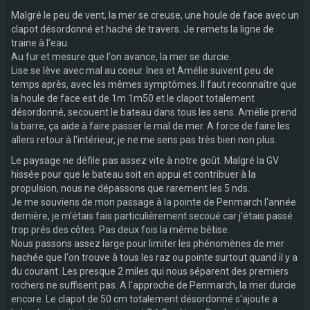
Malgré le peu de vent, la mer se creuse, une houle de face avec un
clapot désordonné et haché de travers. Je remets la ligne de
traine à l'eau.
Au fur et mesure que l'on avance, la mer se durcie.
Lise se lève avec mal au coeur. Ines et Amélie suivent peu de
temps après, avec les mêmes symptômes. Il faut reconnaître que
la houle de face est de 1m 1m50 et le clapot totalement
désordonné, secouent le bateau dans tous les sens. Amélie prend
la barre, ça aide à faire passer le mal de mer. A force de faire les
allers retour à l'intérieur, je ne me sens pas très bien non plus.
Le paysage ne défile pas assez vite à notre goût. Malgré la GV
hissée pour que le bateau soit en appui et contribuer à la
propulsion, nous ne dépassons que rarement les 5 nds.
Je me souviens de mon passage à la pointe de Penmarch l'année
dernière, je m'étais fais particulièrement secoué car j'étais passé
trop prés des côtes. Pas deux fois la même bêtise.
Nous passons assez large pour limiter les phénomènes de mer
hachée que l'on trouve à tous les raz ou pointe surtout quand il y a
du courant. Les presque 2 miles qui nous séparent des premiers
rochers ne suffisent pas. A l'approche de Penmarch, la mer durcie
encore. Le clapot de 50 cm totalement désordonné s'ajoute a