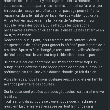
moment de la montée, il y a un léger crachin. La montée se fait
sans soucis pour ma part, mais mon hisseur doit se faire relayer.
En cours de hissage, je profite de mon passage pour vérifier la
réparation dans le mât de cet hiver. Rien de visible, tout va bien.
Arrivé tout en haut, je vérifie la fixation de l'antenne vhf sur
laquelle j'avais des doutes, puis effectue les opérations
nécessaires à l'inversion du sens de la drisse. Le bas est arrivé en
haut, tout est bon.
Redescendu sur le pont, je suis trempé, mais content. Il était
indispensable de le faire pour garder la sérénité pour le reste de la
croisière. Après m'être changé, je tente une nouvelle vérification
de l'éolienne, mais le vent est trop faible, elle ne tourne pas.
Je pars à la douche par temps sec, mais pendant le trajet un
nuage gris se déverse d'une bonne partie de son eau sur moi. Le
prérincage est fait. Une vraie douche chaude, ça fait du bien.
Après le repas, nous faisons quelques jeux de société en famille,
avant de partir faire des courses.
Sur la route, sont placées quelques géocaches, ça devrait motiver
les filles.
Tout le mong du aprcours se trouvent quelques 'machines à
muscles'. La première est essayée par tout le monde sans