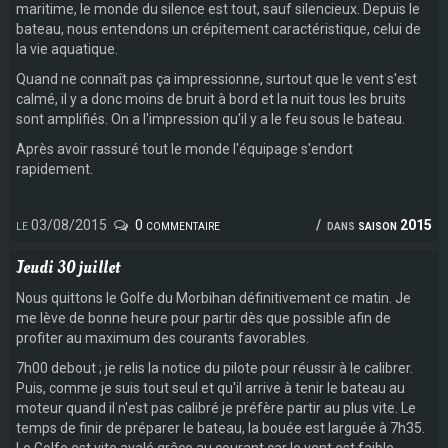
maritime, le monde du silence est tout, sauf silencieux. Depuis le
bateau, nous entendons un crépitement caractéristique, celui de
la vie aquatique.
Quand ne connaît pas ça impressionne, surtout que le vent s'est
calmé, il y a donc moins de bruit à bord et la nuit tous les bruits
sont amplifiés. On a l'impression qu'il y a le feu sous le bateau.
Après avoir rassuré tout le monde l'équipage s'endort
rapidement.
le 03/08/2015
0 commentaire
dans
saison 2015
Jeudi 30 juillet
Nous quittons le Golfe du Morbihan définitivement ce matin. Je
me lève de bonne heure pour partir dès que possible afin de
profiter au maximum des courants favorables.
7h00 debout ; je relis la notice du pilote pour réussir à le calibrer.
Puis, comme je suis tout seul et qu'il arrive à tenir le bateau au
moteur quand il n'est pas calibré je préfère partir au plus vite. Le
temps de finir de préparer le bateau, la bouée est larguée à 7h35.
Le Golfe est vite avalé grâce au courant car le vent est faible.