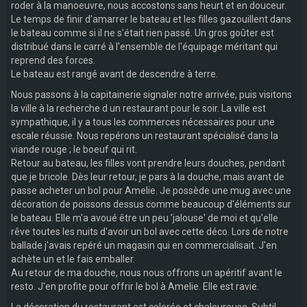
roder à la manoeuvre, nous accostons sans heurt et en douceur.
Le temps de finir d'amarrer le bateau et les filles gazouillent dans
le bateau comme si il ne s'était rien passé. Un gros goûter est
distribué dans le carré à l'ensemble de l'équipage méritant qui
reprend des forces.
Le bateau est rangé avant de descendre à terre.
Nous passons à la capitainerie signaler notre arrivée, puis visitons
la ville à la recherche d un restaurant pour le soir. La ville est
sympathique, il y a tous les commerces nécessaires pour une
escale réussie. Nous repérons un restaurant spécialisé dans la
viande rouge ; le boeuf qui rit.
Retour au bateau, les filles vont prendre leurs douches, pendant
que je bricole. Dès leur retour, je pars à la douche, mais avant de
passe acheter un bol pour Amelie. Je possède une mug avec une
décoration de poissons dessus comme beaucoup d'éléments sur
le bateau. Elle m'a avoué être un peu 'jalouse' de moi et qu'elle
rêve toutes les nuits d'avoir un bol avec cette déco. Lors de notre
ballade j'avais repéré un magasin qui en commercialisait. J'en
achète un et le fais emballer.
Au retour de ma douche, nous nous offrons un apéritif avant le
resto. J'en profite pour offrir le bol à Amelie. Elle est ravie.
La décoration du restaurant est colorée et chaleureuse. Subtil