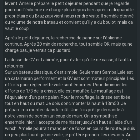
lèvent. Amelie prépare le petit déjeuner pendant que je regarde
pourquoi l'éolienne ne charge plus depuis hier après midi quand le
propriétaire du Brazzapi vient nous rendre visite. Il semble étonné
du volume de notre bateau et convient qu'il y a du boulot, mais ca
vaut le coup.
Après le petit déjeuner, la recherche de panne sur l'éolienne
continue. Aprés 20 min de recherche, tout semble OK, mais ça ne
charge pas, je verrais ca plus tard.
La drisse de GV est abîmée, pour éviter qu'elle ne casse, il faut la
retourner.
Sur un bateau classique, c'est simple. Seulement Samba Lele est
un catamaran performant et la GV est sont moteur principale. Les
efforts pour régler cette voile sont énormes. Pour diminuer les
efforts de 1/3 de la drisse, elle est mouflée. Le mouflage est
l'équivalent d'un petit palan. Pour le mouflage, la drisse est fixée
tout en haut du mat. Je dois donc monter là haut à 13m50. Je
prépare ma montée dans le mât. Une fois prêt je demande à
notre voisin de ponton un coup de main. On a sympathisé
ensemble, hier, il accepte de me hisser jusqu'en haut à l'aide d'un
winch. Amelie pourrait manquer de force en cours de route, je suis
un peu plus lourd qu'une voile, je préfère prendre les devants. Au