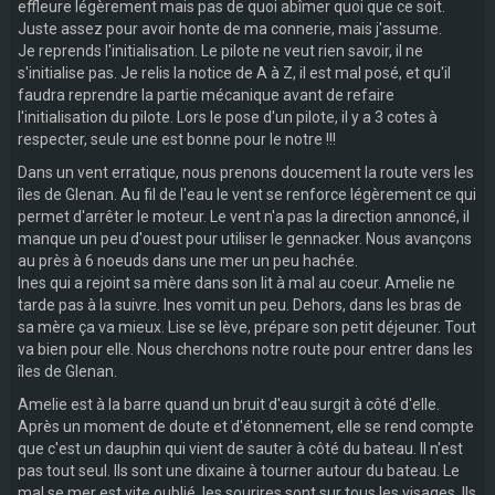
effleure légèrement mais pas de quoi abîmer quoi que ce soit.
Juste assez pour avoir honte de ma connerie, mais j'assume.
Je reprends l'initialisation. Le pilote ne veut rien savoir, il ne
s'initialise pas. Je relis la notice de A à Z, il est mal posé, et qu'il
faudra reprendre la partie mécanique avant de refaire
l'initialisation du pilote. Lors le pose d'un pilote, il y a 3 cotes à
respecter, seule une est bonne pour le notre !!!
Dans un vent erratique, nous prenons doucement la route vers les
îles de Glenan. Au fil de l'eau le vent se renforce légèrement ce qui
permet d'arrêter le moteur. Le vent n'a pas la direction annoncé, il
manque un peu d'ouest pour utiliser le gennacker. Nous avançons
au près à 6 noeuds dans une mer un peu hachée.
Ines qui a rejoint sa mère dans son lit à mal au coeur. Amelie ne
tarde pas à la suivre. Ines vomit un peu. Dehors, dans les bras de
sa mère ça va mieux. Lise se lève, prépare son petit déjeuner. Tout
va bien pour elle. Nous cherchons notre route pour entrer dans les
îles de Glenan.
Amelie est à la barre quand un bruit d'eau surgit à côté d'elle.
Après un moment de doute et d'étonnement, elle se rend compte
que c'est un dauphin qui vient de sauter à côté du bateau. Il n'est
pas tout seul. Ils sont une dixaine à tourner autour du bateau. Le
mal se mer est vite oublié, les sourires sont sur tous les visages. Ils