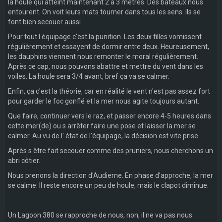
la houle qui atteint maintenant 2 à 3 mètres. Des bateaux nous
entourent. On voit leurs mats tourner dans tous les sens. Ils se
font bien secouer aussi.
Pour tout l équipage c'est la punition. Les deux filles vomissent
régulièrement et essayent de dormir entre deux. Heureusement,
les dauphins viennent nous remonter le moral régulièrement.
Après ce cap, nous pouvons abattre et mettre du vent dans les
voiles. La houle sera 3/4 avant, bref ça va se calmer.
Enfin, ça c'est la théorie, car en réalité le vent n'est pas assez fort
pour garder le foc gonflé et la mer nous agite toujours autant.
Que faire, continuer vers le raz, et passer encore 4-5 heures dans
cette mer(de) ou s arrêter faire une pose et laisser la mer se
calmer. Au vu de l' état de l'équipage, la décision est vite prise.
Après s être fait secouer comme des pruniers, nous cherchons un
abri côtier.
Nous prenons la direction d'Audierne. En phase d'approche, la mer
se calme. Il reste encore un peu de houle, mais le clapot diminue.
Un Lagoon 380 se rapproche de nous, non, il ne va pas nous